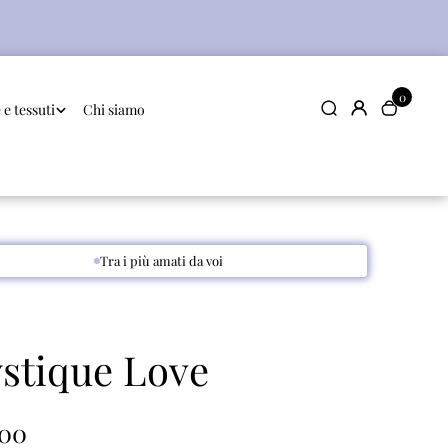
0
e tessuti
Chi siamo
Tra i più amati da voi
stique Love
,00