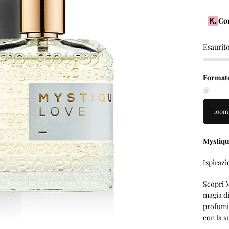
Co
K.
Esaurit
Format
100m
Mystiqu
Ispirazi
Scopri M
magia di
profumi 
con la 