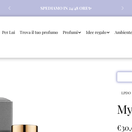
SCENT OF SUMMER: pochette in regalo per tutti gli
ordini superiori a 50,00€
Per Lui
Trova il tuo profumo
Profumi
Idee regalo
Ambiente 
LPDO
My
€30