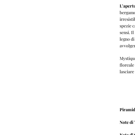
L’apert
bergamot
irresisti
spezie c
sensi. Il
legno di
avvolge
Mystique
floreale
lasciare
Piramid
Note di 
Note di