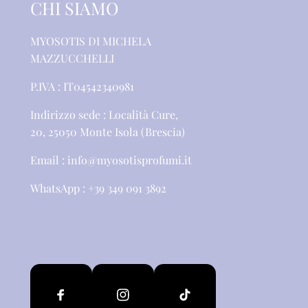
CHI SIAMO
MYOSOTIS DI MICHELA
MAZZUCCHELLI
P.IVA : IT04542340981
Indirizzo sede : Località Cure,
20, 25050 Monte Isola (Brescia)
Email : info@myosotisprofumi.it
WhatsApp : +39 349 091 3892