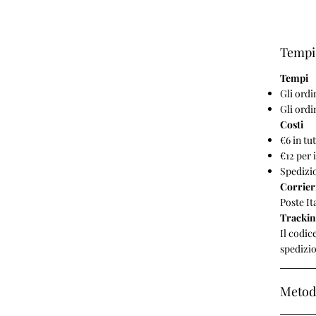
Tempi 
Tempi
Gli ordi
Gli ordi
Costi
€6 in tut
€12 per 
Spedizio
Corrier
Poste It
Tracki
Il codic
spedizi
Metod