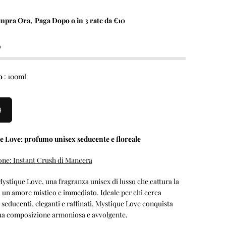
mpra Ora
,
Paga Dopo o in 3 rate da
€10
o
o
:
100ml
l
e Love: profumo unisex seducente e floreale
one: Instant Crush di Mancera
ystique Love, una fragranza unisex di lusso che cattura la
 un amore mistico e immediato. Ideale per chi cerca
seducenti, eleganti e raffinati, Mystique Love conquista
sua composizione armoniosa e avvolgente.