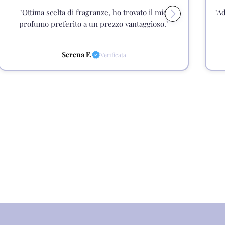
"Ottima scelta di fragranze, ho trovato il mio
"A
profumo preferito a un prezzo vantaggioso."
Serena F.
Verificata