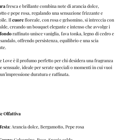
ura
fresca e brillante combina note di arancia dolce,
to e pepe rosa, regalando una sensazione frizzante e
bile. Il
cuore
floreale, con rosa e gelsomino, si intreccia con
alde, creando un bouquet elegante e intenso che avvolge i
fondo
raffinato unisce vaniglia, fava tonka, legno di cedro e
 sandalo, offrendo persistenza, equilibrio e una scia
nte.
 Love è il profumo perfetto per chi desidera una fragranza
 e sensuale, ideale per serate speciali o momenti in cui vuoi
 un’impressione duratura e raffinata.
e Olfattiva
Testa
: Arancia dolce, Bergamotto, Pepe rosa
 Cuore
: Gelsomino, Rosa, Spezie calde