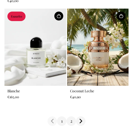
€40,00
Esaurito
Blanche
Coconut Leche
€165,00
€40,90
1
2