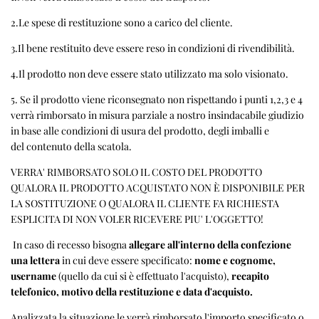
2.Le spese di restituzione sono a carico del cliente.
3.
Il bene restituito deve essere reso in condizioni di rivendibilità.
4.Il prodotto non deve essere stato utilizzato ma solo visionato.
5. Se il prodotto viene riconsegnato non rispettando i punti 1,2,3 e 4
verrà rimborsato in misura parziale a nostro insindacabile giudizio
in base alle condizioni di usura del prodotto, degli imballi e
del contenuto della scatola.
VERRA' RIMBORSATO SOLO IL COSTO DEL PRODOTTO
QUALORA IL PRODOTTO ACQUISTATO NON È DISPONIBILE PER
LA SOSTITUZIONE O QUALORA IL CLIENTE FA RICHIESTA
ESPLICITA DI NON VOLER RICEVERE PIU' L'OGGETTO!
In caso di recesso bisogna
allegare all'interno della confezione
una lettera
in cui deve essere specificato:
nome e cognome,
username
(quello da cui si è effettuato l'acquisto),
recapito
telefonico, motivo della restituzione e data d'acquisto.
Analizzata la situazione le verrà rimborsato l'importo specificato o