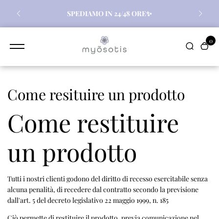
contenuto
gli
SPEDIAMO IN 24/48 ORE✨️
0
Come resituire un prodotto
Come restituire
un prodotto
Tutti i nostri clienti godono del diritto di recesso esercitabile senza
alcuna penalità, di recedere dal contratto secondo la previsione
dall'art. 5 del decreto legislativo 22 maggio 1999, n. 185
Ciò permette di restituire il prodotto, previa comunicazione nel