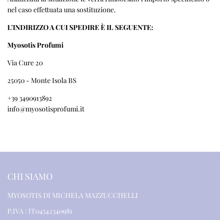
nel caso effettuata una sostituzione.
L'INDIRIZZO A CUI SPEDIRE È IL SEGUENTE:
Myosotis Profumi
Via Cure 20
25050 - Monte Isola BS
+39 3490913892
info@myosotisprofumi.it
CHI SIAMO
MYOSOTIS DI MICHELA MAZZUCCHELLI
P.IVA : IT04542340981